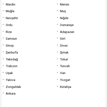
Mardin
Mersin
Muğla
Muş
Nevşehir
Niğde
Ordu
Osmaniye
Rize
Adapazarı
Samsun
Siirt
Sinop
Sivas
Şanlıurfa
Şırnak
Tekirdağ
Tokat
Trabzon
Tunceli
Uşak
Van
Yalova
Yozgat
Zonguldak
Kütahya
Ankara