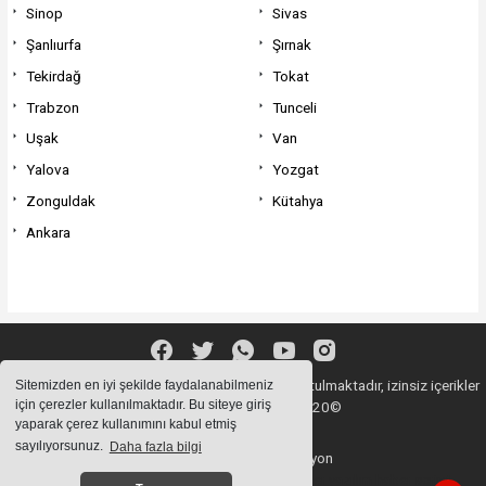
Sinop
Sivas
Şanlıurfa
Şırnak
Tekirdağ
Tokat
Trabzon
Tunceli
Uşak
Van
Yalova
Yozgat
Zonguldak
Kütahya
Ankara
Sitemizde bulunan içeriklerin tüm hakları saklı tutulmaktadır, izinsiz içerikler
Sitemizden en iyi şekilde faydalanabilmeniz
için çerezler kullanılmaktadır. Bu siteye giriş
kullanılamaz. Copyright 2020©
yaparak çerez kullanımını kabul etmiş
sayılıyorsunuz.
Daha fazla bilgi
Haber Yazılımı:
Web Aksiyon
haber yazılımı
haber paketi
haber scripti
haber yazılım
haber script