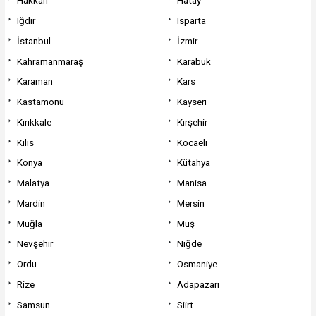
Hakkari
Hatay
Iğdır
Isparta
İstanbul
İzmir
Kahramanmaraş
Karabük
Karaman
Kars
Kastamonu
Kayseri
Kırıkkale
Kırşehir
Kilis
Kocaeli
Konya
Kütahya
Malatya
Manisa
Mardin
Mersin
Muğla
Muş
Nevşehir
Niğde
Ordu
Osmaniye
Rize
Adapazarı
Samsun
Siirt