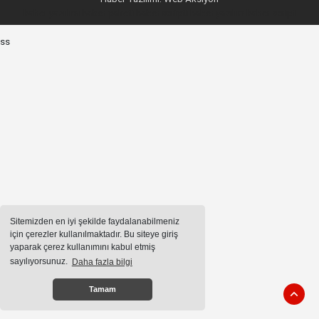
haber yazılımı
haber paketi
haber scripti
haber yazılım
haber script
ss
Sitemizden en iyi şekilde faydalanabilmeniz
için çerezler kullanılmaktadır. Bu siteye giriş
yaparak çerez kullanımını kabul etmiş
sayılıyorsunuz.
Daha fazla bilgi
Tamam