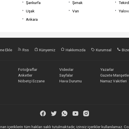
Şanlıurfa
Şırnak
Tekir
Uşak
Van
Yalov
Ankara
ne Ekle
Rss
Künyemiz
Hakkımızda
Kurumsal
Bize
Fotoğraflar
Videolar
Yazarlar
Anketler
Sayfalar
Gazete Manşetler
Nöbetçi Eczane
Hava Durumu
Namaz Vakitleri
an içeriklerin tüm hakları saklı tutulmaktadır, izinsiz içerikler kullanılamaz.