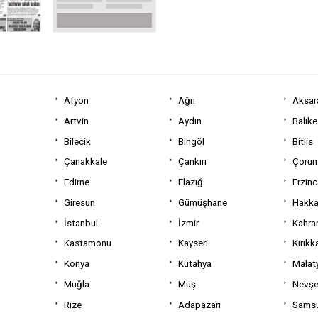
Afyon
Ağrı
Aksar
Artvin
Aydın
Balıke
Bilecik
Bingöl
Bitlis
Çanakkale
Çankırı
Çoru
Edirne
Elazığ
Erzin
Giresun
Gümüşhane
Hakka
İstanbul
İzmir
Kahra
Kastamonu
Kayseri
Kırıkk
Konya
Kütahya
Malat
Muğla
Muş
Nevşe
Rize
Adapazarı
Sams