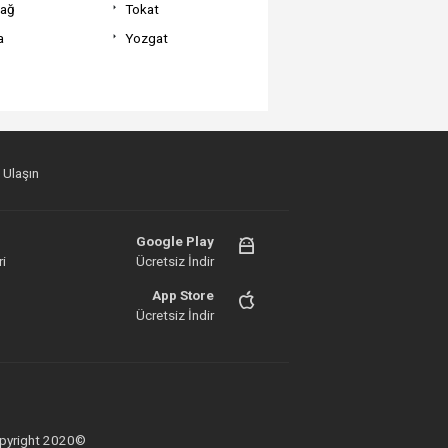
dağ
Tokat
a
Yozgat
 Ulaşın
Google Play
i
Ücretsiz İndir
App Store
Ücretsiz İndir
 Copyright 2020©