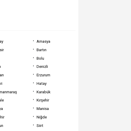
ay
Amasya
sir
Bartın
Bolu
m
Denizli
can
Erzurum
ri
Hatay
manmaraş
Karabük
ale
Kırşehir
ya
Manisa
hir
Niğde
un
Siirt