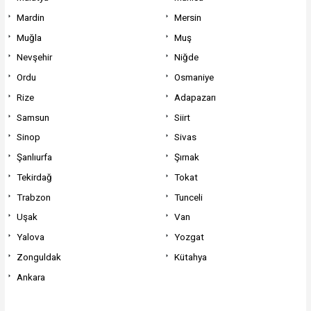
Mardin
Mersin
Muğla
Muş
Nevşehir
Niğde
Ordu
Osmaniye
Rize
Adapazarı
Samsun
Siirt
Sinop
Sivas
Şanlıurfa
Şırnak
Tekirdağ
Tokat
Trabzon
Tunceli
Uşak
Van
Yalova
Yozgat
Zonguldak
Kütahya
Ankara