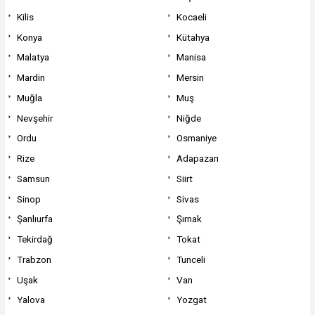
Kilis
Kocaeli
Konya
Kütahya
Malatya
Manisa
Mardin
Mersin
Muğla
Muş
Nevşehir
Niğde
Ordu
Osmaniye
Rize
Adapazarı
Samsun
Siirt
Sinop
Sivas
Şanlıurfa
Şırnak
Tekirdağ
Tokat
Trabzon
Tunceli
Uşak
Van
Yalova
Yozgat