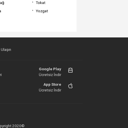
dağ
Tokat
a
Yozgat
 Ulaşın
Google Play
i
Ücretsiz İndir
App Store
Ücretsiz İndir
 Copyright 2020©