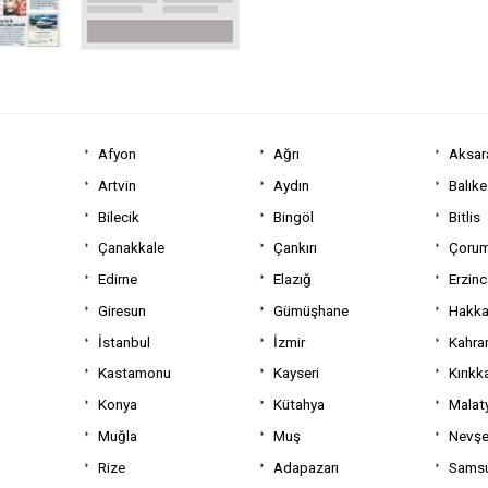
Afyon
Ağrı
Aksar
Artvin
Aydın
Balıke
Bilecik
Bingöl
Bitlis
Çanakkale
Çankırı
Çoru
Edirne
Elazığ
Erzin
Giresun
Gümüşhane
Hakka
İstanbul
İzmir
Kahra
Kastamonu
Kayseri
Kırıkk
Konya
Kütahya
Malat
Muğla
Muş
Nevşe
Rize
Adapazarı
Sams