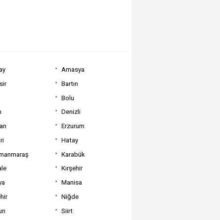
ay
Amasya
sir
Bartın
Bolu
m
Denizli
can
Erzurum
ri
Hatay
manmaraş
Karabük
ale
Kırşehir
ya
Manisa
hir
Niğde
un
Siirt