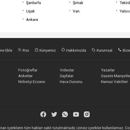
Şanlıurfa
Şırnak
Tekir
Uşak
Van
Yalov
Ankara
ne Ekle
Rss
Künyemiz
Hakkımızda
Kurumsal
Bize
Fotoğraflar
Videolar
Yazarlar
Anketler
Sayfalar
Gazete Manşetler
Nöbetçi Eczane
Hava Durumu
Namaz Vakitleri
an içeriklerin tüm hakları saklı tutulmaktadır, izinsiz içerikler kullanılamaz.