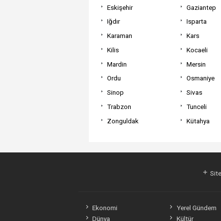
Eskişehir
Gaziantep
Iğdır
Isparta
Karaman
Kars
Kilis
Kocaeli
Mardin
Mersin
Ordu
Osmaniye
Sinop
Sivas
Trabzon
Tunceli
Zonguldak
Kütahya
Site
Ekonomi
Yerel Gündem
Dünya
Kültür