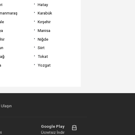
ri
Hatay
manmaraş
Karabük
ale
Kırşehir
ya
Manisa
hir
Niğde
un
Siirt
dağ
Tokat
a
Yozgat
 Ulaşın
Google Play
i
Ücretsiz İndir