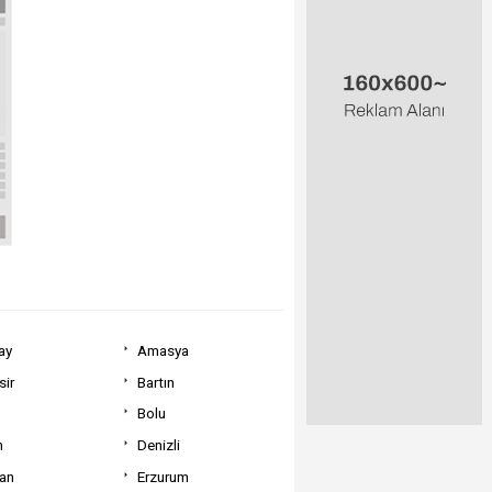
ay
Amasya
sir
Bartın
Bolu
m
Denizli
can
Erzurum