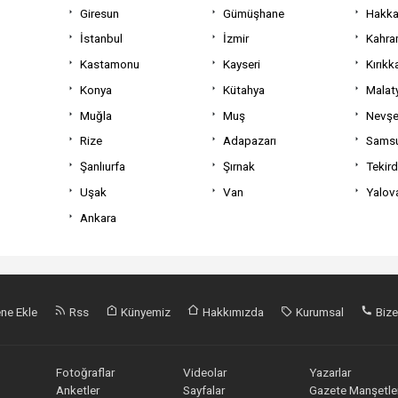
Giresun
Gümüşhane
Hakka
İstanbul
İzmir
Kahra
Kastamonu
Kayseri
Kırıkk
Konya
Kütahya
Malat
Muğla
Muş
Nevşe
Rize
Adapazarı
Sams
Şanlıurfa
Şırnak
Tekir
Uşak
Van
Yalov
Ankara
ne Ekle
Rss
Künyemiz
Hakkımızda
Kurumsal
Bize
Fotoğraflar
Videolar
Yazarlar
Anketler
Sayfalar
Gazete Manşetler