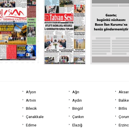
Afyon
Ağrı
Aksar
Artvin
Aydın
Balıke
Bilecik
Bingöl
Bitlis
Çanakkale
Çankırı
Çoru
Edirne
Elazığ
Erzin