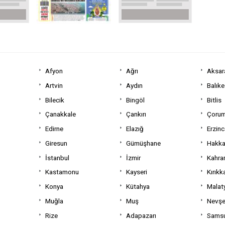
Afyon
Ağrı
Aksar
Artvin
Aydın
Balıke
Bilecik
Bingöl
Bitlis
Çanakkale
Çankırı
Çoru
Edirne
Elazığ
Erzin
Giresun
Gümüşhane
Hakka
İstanbul
İzmir
Kahra
Kastamonu
Kayseri
Kırıkk
Konya
Kütahya
Malat
Muğla
Muş
Nevşe
Rize
Adapazarı
Sams