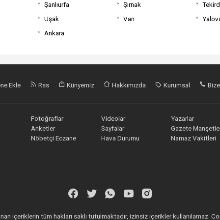
Şanlıurfa
Şırnak
Tekir
Uşak
Van
Yalov
Ankara
ne Ekle
Rss
Künyemiz
Hakkımızda
Kurumsal
Bize
Fotoğraflar
Videolar
Yazarlar
Anketler
Sayfalar
Gazete Manşetler
Nöbetçi Eczane
Hava Durumu
Namaz Vakitleri
an içeriklerin tüm hakları saklı tutulmaktadır, izinsiz içerikler kullanılamaz.