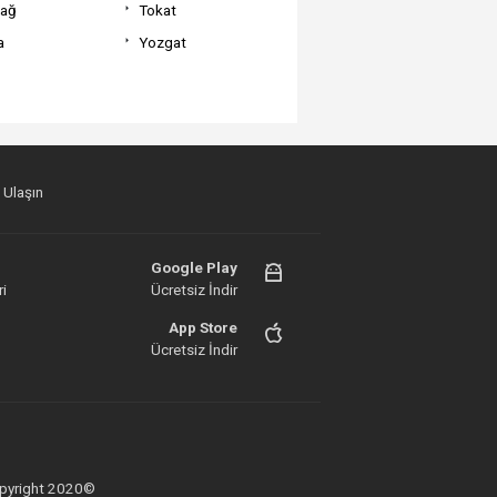
dağ
Tokat
a
Yozgat
 Ulaşın
Google Play
i
Ücretsiz İndir
App Store
Ücretsiz İndir
 Copyright 2020©