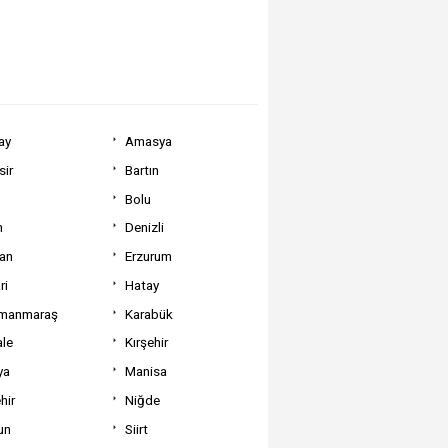
ay
Amasya
sir
Bartın
Bolu
m
Denizli
can
Erzurum
ri
Hatay
manmaraş
Karabük
ale
Kırşehir
ya
Manisa
hir
Niğde
un
Siirt