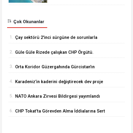
ağırladı.
Çok Okunanlar
1.
Çay sektörü 2'inci sürgüne de sorunlarla
başlıyor...
2.
Güle Güle Rizede çalışkan CHP Örgütü.
3.
Orta Koridor Güzergahında Gürcistan'ın
Anaklia Limanı..
4.
Karadeniz’in kaderini değiştirecek dev proje
yeniden hız kazandı! Peki İyidere Lojistik
5.
NATO Ankara Zirvesi Bildirgesi yayımlandı
Limanı ne iş yapacak ?
6.
CHP Tokat’ta Görevden Alma İddialarına Sert
Çıkış: “Mücadelemiz Değişmez”