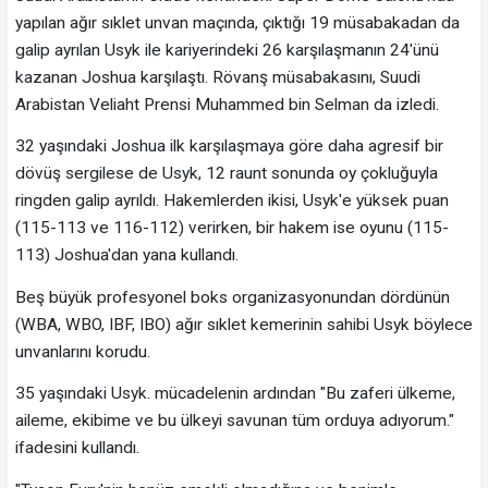
yapılan ağır sıklet unvan maçında, çıktığı 19 müsabakadan da
galip ayrılan Usyk ile kariyerindeki 26 karşılaşmanın 24'ünü
kazanan Joshua karşılaştı. Rövanş müsabakasını, Suudi
Arabistan Veliaht Prensi Muhammed bin Selman da izledi.
32 yaşındaki Joshua ilk karşılaşmaya göre daha agresif bir
dövüş sergilese de Usyk, 12 raunt sonunda oy çokluğuyla
ringden galip ayrıldı. Hakemlerden ikisi, Usyk'e yüksek puan
(115-113 ve 116-112) verirken, bir hakem ise oyunu (115-
113) Joshua'dan yana kullandı.
Beş büyük profesyonel boks organizasyonundan dördünün
(WBA, WBO, IBF, IBO) ağır sıklet kemerinin sahibi Usyk böylece
unvanlarını korudu.
35 yaşındaki Usyk. mücadelenin ardından "Bu zaferi ülkeme,
aileme, ekibime ve bu ülkeyi savunan tüm orduya adıyorum."
ifadesini kullandı.