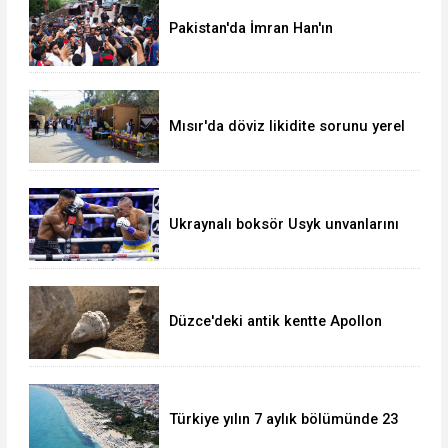
Pakistan'da İmran Han'ın
destekçileri protesto düzenledi
Mısır'da döviz likidite sorunu yerel
para birimini yeni bir dalgalı kur
sistemine geçirir mi?
Ukraynalı boksör Usyk unvanlarını
korudu
Düzce'deki antik kentte Apollon
heykeli bulundu
Türkiye yılın 7 aylık bölümünde 23
milyonu aşkın yabancı ziyaretçi