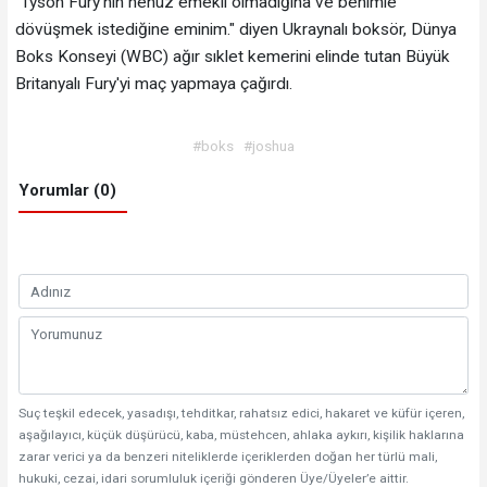
"Tyson Fury'nin henüz emekli olmadığına ve benimle
dövüşmek istediğine eminim." diyen Ukraynalı boksör, Dünya
Boks Konseyi (WBC) ağır sıklet kemerini elinde tutan Büyük
Britanyalı Fury'yi maç yapmaya çağırdı.
#boks
#joshua
Yorumlar (0)
Suç teşkil edecek, yasadışı, tehditkar, rahatsız edici, hakaret ve küfür içeren,
aşağılayıcı, küçük düşürücü, kaba, müstehcen, ahlaka aykırı, kişilik haklarına
zarar verici ya da benzeri niteliklerde içeriklerden doğan her türlü mali,
hukuki, cezai, idari sorumluluk içeriği gönderen Üye/Üyeler’e aittir.