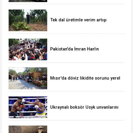
Tek dal üretimle verim artışı
hedefliyor
Pakistan'da İmran Han'ın
destekçileri protesto düzenledi
Mısır'da döviz likidite sorunu yerel
para birimini yeni bir dalgalı kur
sistemine geçirir mi?
Ukraynalı boksör Usyk unvanlarını
korudu