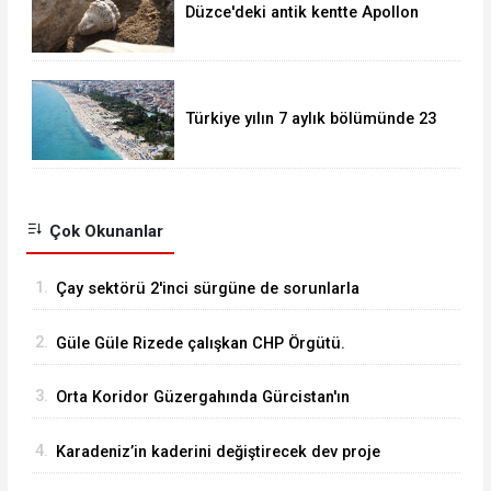
Düzce'deki antik kentte Apollon
heykeli bulundu
Türkiye yılın 7 aylık bölümünde 23
milyonu aşkın yabancı ziyaretçi
ağırladı.
Çok Okunanlar
1.
Çay sektörü 2'inci sürgüne de sorunlarla
başlıyor...
2.
Güle Güle Rizede çalışkan CHP Örgütü.
3.
Orta Koridor Güzergahında Gürcistan'ın
Anaklia Limanı..
4.
Karadeniz’in kaderini değiştirecek dev proje
yeniden hız kazandı! Peki İyidere Lojistik