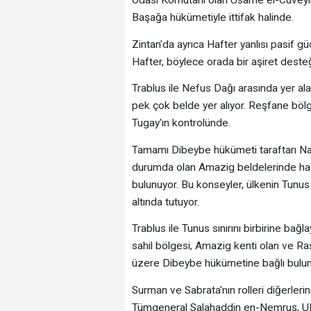
Odası Komutanı olan Usame el-Cuveyli T
Başağa hükümetiyle ittifak halinde.
Zintan'da ayrıca Hafter yanlısı pasif 
Hafter, böylece orada bir aşiret desteğ
Trablus ile Nefus Dağı arasında yer a
pek çok belde yer alıyor. Reşfane bölg
Tugay'ın kontrolünde.
Tamamı Dibeybe hükümeti taraftarı Nal
durumda olan Amazig beldelerinde hafi
bulunuyor. Bu konseyler, ülkenin Tunus i
altında tutuyor.
Trablus ile Tunus sınırını birbirine bağl
sahil bölgesi, Amazig kenti olan ve Ra
üzere Dibeybe hükümetine bağlı bulun
Surman ve Sabrata'nın rolleri diğerlerin
Tümgeneral Salahaddin en-Nemruş, UBH'