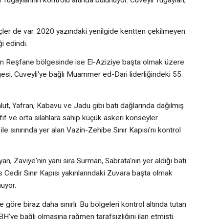
ugaylarının kontrolü altında bulunuyor. Cuveyli Tugayları,
güçler de var. 2020 yazındaki yenilgide kentten çekilmeyen
i edindi.
lan Reşfane bölgesinde ise El-Aziziye başta olmak üzere
esi, Cuveyli'ye bağlı Muammer ed-Dari liderliğindeki 55.
ut, Yafran, Kabavu ve Jadu gibi batı dağlarında dağılmış
f ve orta silahlara sahip küçük askeri konseyler
le sınırında yer alan Vazin-Zehibe Sınır Kapısı'nı kontrol
ayan, Zaviye'nin yanı sıra Surman, Sabrata'nın yer aldığı batı
s Cedir Sınır Kapısı yakınlarındaki Zuvara başta olmak
uyor.
e göre biraz daha sınırlı. Bu bölgeleri kontrol altında tutan
ye bağlı olmasına rağmen tarafsızlığını ilan etmişti.