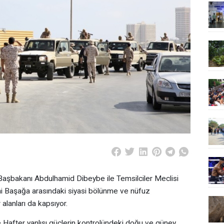
 Başbakanı Abdulhamid Dibeybe ile Temsilciler Meclisi
i Başağa arasındaki siyasi bölünme ve nüfuz
alanları da kapsıyor.
 Hafter yanlısı güçlerin kontrolündeki doğu ve güney