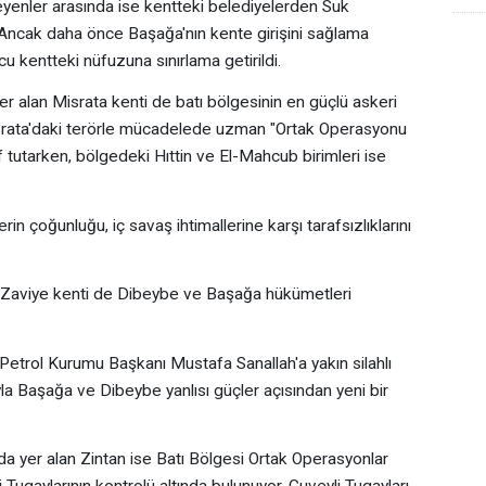
yenler arasında ise kentteki belediyelerden Suk
İ
u. Ancak daha önce Başağa'nın kente girişini sağlama
“
u kentteki nüfuzuna sınırlama getirildi.
 alan Misrata kenti de batı bölgesinin en güçlü askeri
. Misrata'daki terörle mücadelede uzman "Ortak Operasyonu
utarken, bölgedeki Hıttin ve El-Mahcub birimleri ise
erin çoğunluğu, iç savaş ihtimallerine karşı tarafsızlıklarını
 Zaviye kenti de Dibeybe ve Başağa hükümetleri
 Petrol Kurumu Başkanı Mustafa Sanallah'a yakın silahlı
yla Başağa ve Dibeybe yanlısı güçler açısından yeni bir
a yer alan Zintan ise Batı Bölgesi Ortak Operasyonlar