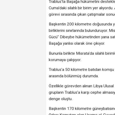
Trablus'ta Başağa hükümetini destekle
Cuma'daki silahlı bir birim yer alıyord
görevi sırasında çıkan çatışmalar sonuc
Başkentin 200 kilometre doğusunda yer
birliklerini sınırlarında bulunduruyor
Gücü" Dibeybe hükümetinden yana saf t
Başağa yanlısı olarak öne çıkıyor.
Bununla birlikte Misrata'da silahlı biriml
korumaya çalışıyor.
Trablus'a 50 kilometre batıdan komşu
arasında bölünmüş durumda.
Özellikle görevden alınan Libya Ulusal
grupların Trablus'a karşı cephe alması
denge oluştu.
Başkentin 170 kilometre güneybatısınd