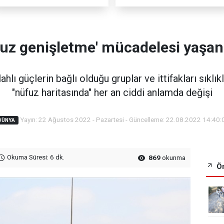
uz genişletme' mücadelesi yaşan
ahlı güçlerin bağlı olduğu gruplar ve ittifakları sıklı
"nüfuz haritasında" her an ciddi anlamda değişi
Yayın: 22 Ağustos 2022 - Pazartesi - Güncelleme: 22.08.2022 14:40:
DÜNYA
Okuma Süresi: 6 dk.
869
okunma
Ön