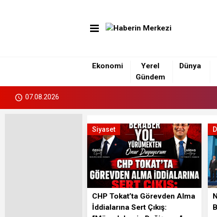
Ekonomi
Yerel
Dünya
Gündem
07.08.2026
Siyaset
D
CHP Tokat’ta Görevden Alma
N
İddialarına Sert Çıkış:
B