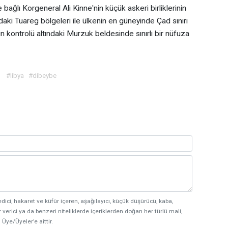
ağlı Korgeneral Ali Kinne'nin küçük askeri birliklerinin
aki Tuareg bölgeleri ile ülkenin en güneyinde Çad sınırı
n kontrolü altındaki Murzuk beldesinde sınırlı bir nüfuza
#libya
#dibeybe
edici, hakaret ve küfür içeren, aşağılayıcı, küçük düşürücü, kaba,
 verici ya da benzeri niteliklerde içeriklerden doğan her türlü mali,
 Üye/Üyeler’e aittir.