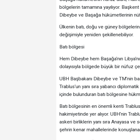
bölgelerin tamamına yayılıyor. Başkent T
Dibeybe ve Başağa hükümetlerinin nüfu
Ülkenin batı, doğu ve güney bölgelerinde
değişimiyle yeniden şekillenebiliyor.
Batı bölgesi
Hem Dibeybe hem Başağa'nın Libya'nın 
dolayısıyla bölgede büyük bir nüfuz çe
UBH Başbakanı Dibeybe ve TM'nin baş
Trablus'un yanı sıra yabancı diplomatik 
içinde bulunduran batı bölgesine hükme
Batı bölgesinin en önemli kenti Trab
hakimiyetinde yer alıyor. UBH'nin Trabl
askeri birliklerin yanı sıra Anayasa ve
şehrin kenar mahallelerinde konuşlanan