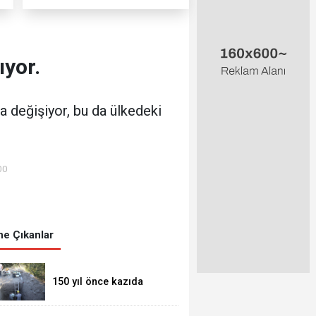
ıyor.
kla değişiyor, bu da ülkedeki
00
e Çıkanlar
150 yıl önce kazıda
tahrip ettiği höyüğe
yaklaştı