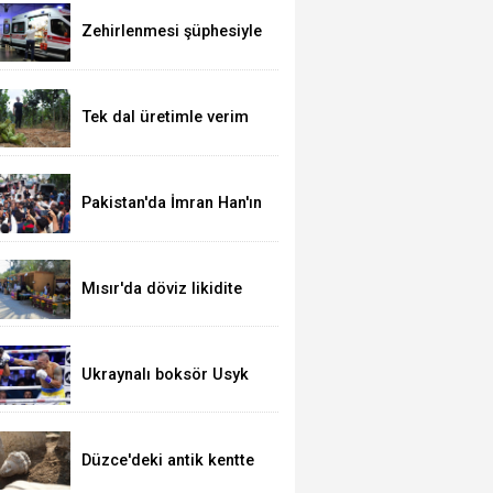
Zehirlenmesi şüphesiyle
alınan 31 kişi taburcu
edildi
Tek dal üretimle verim
artışı hedefliyor
Pakistan'da İmran Han'ın
destekçileri protesto
düzenledi
Mısır'da döviz likidite
sorunu yerel para
birimini yeni bir dalgalı
kur sistemine geçirir
mi?
Ukraynalı boksör Usyk
unvanlarını korudu
Düzce'deki antik kentte
Apollon heykeli bulundu