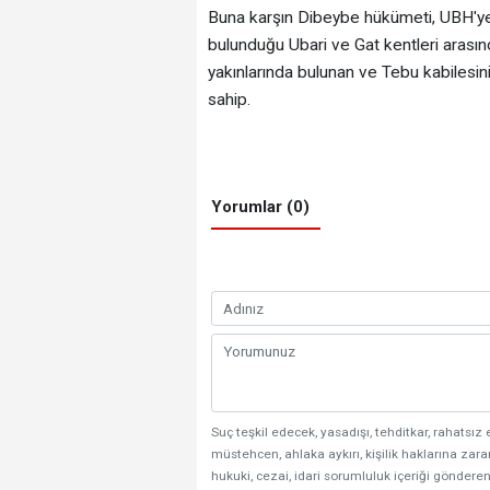
Buna karşın Dibeybe hükümeti, UBH'ye b
bulunduğu Ubari ve Gat kentleri arasınd
yakınlarında bulunan ve Tebu kabilesini
sahip.
Yorumlar (0)
Suç teşkil edecek, yasadışı, tehditkar, rahatsız 
müstehcen, ahlaka aykırı, kişilik haklarına zarar
hukuki, cezai, idari sorumluluk içeriği gönderen