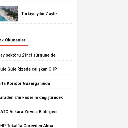
Türkiye yılın 7 aylık
bölümünde 23 milyonu
aşkın yabancı ziyaretçi
ağırladı.
k Okunanlar
ay sektörü 2'inci sürgüne de
orunlarla başlıyor...
üle Güle Rizede çalışkan CHP
rgütü.
rta Koridor Güzergahında
ürcistan'ın Anaklia Limanı..
aradeniz’in kaderini değiştirecek
ev proje yeniden hız kazandı!
ATO Ankara Zirvesi Bildirgesi
eki İyidere Lojistik Limanı ne iş
ayımlandı
apacak ?
HP Tokat’ta Görevden Alma