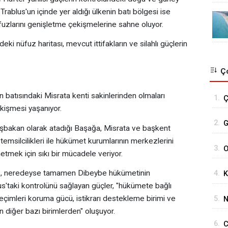
rablus'un içinde yer aldığı ülkenin batı bölgesi ise
zlarını genişletme çekişmelerine sahne oluyor.
ki nüfuz haritası, mevcut ittifakların ve silahlı güçlerin
Ço
batısındaki Misrata kenti sakinlerinden olmaları
1.
Ç
kişmesi yaşanıyor.
s
2.
G
bakan olarak atadığı Başağa, Misrata ve başkent
Ö
temsilcilikleri ile hükümet kurumlarının merkezlerini
3.
O
tmek için sıkı bir mücadele veriyor.
G
lus, neredeyse tamamen Dibeybe hükümetinin
4.
K
us'taki kontrolünü sağlayan güçler, "hükümete bağlı
d
 seçimleri koruma gücü, istikrarı destekleme birimi ve
5.
N
P
 diğer bazı birimlerden" oluşuyor.
y
y
6.
C