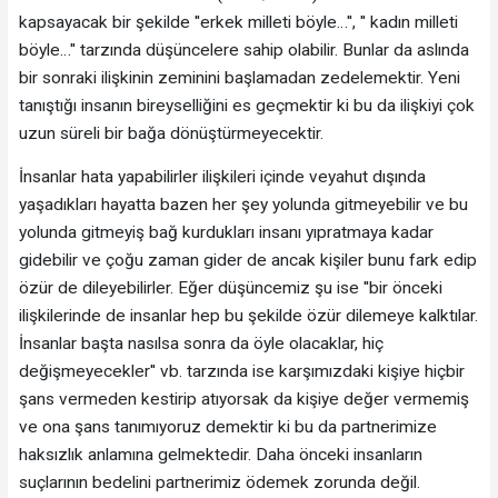
kapsayacak bir şekilde ''erkek milleti böyle…'', '' kadın milleti
böyle…'' tarzında düşüncelere sahip olabilir. Bunlar da aslında
bir sonraki ilişkinin zeminini başlamadan zedelemektir. Yeni
tanıştığı insanın bireyselliğini es geçmektir ki bu da ilişkiyi çok
uzun süreli bir bağa dönüştürmeyecektir.
İnsanlar hata yapabilirler ilişkileri içinde veyahut dışında
yaşadıkları hayatta bazen her şey yolunda gitmeyebilir ve bu
yolunda gitmeyiş bağ kurdukları insanı yıpratmaya kadar
gidebilir ve çoğu zaman gider de ancak kişiler bunu fark edip
özür de dileyebilirler. Eğer düşüncemiz şu ise ''bir önceki
ilişkilerinde de insanlar hep bu şekilde özür dilemeye kalktılar.
İnsanlar başta nasılsa sonra da öyle olacaklar, hiç
değişmeyecekler'' vb. tarzında ise karşımızdaki kişiye hiçbir
şans vermeden kestirip atıyorsak da kişiye değer vermemiş
ve ona şans tanımıyoruz demektir ki bu da partnerimize
haksızlık anlamına gelmektedir. Daha önceki insanların
suçlarının bedelini partnerimiz ödemek zorunda değil.