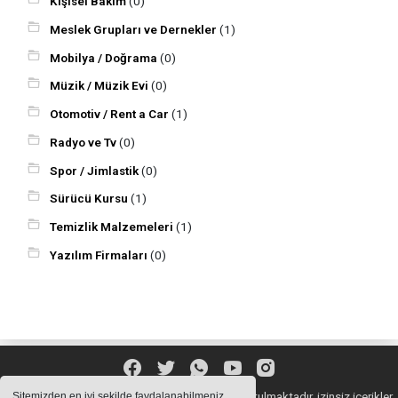
Kişisel Bakım
(0)
Meslek Grupları ve Dernekler
(1)
Mobilya / Doğrama
(0)
Müzik / Müzik Evi
(0)
Otomotiv / Rent a Car
(1)
Radyo ve Tv
(0)
Spor / Jimlastik
(0)
Sürücü Kursu
(1)
Temizlik Malzemeleri
(1)
Yazılım Firmaları
(0)
Sitemizde bulunan içeriklerin tüm hakları saklı tutulmaktadır, izinsiz içerikler
Sitemizden en iyi şekilde faydalanabilmeniz